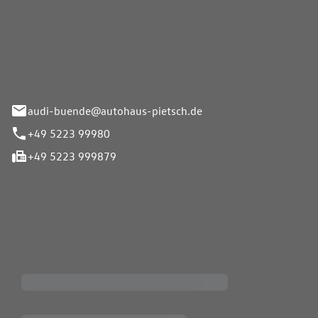
Pietsch.Bünde GmbH
33-37
audi-buende@autohaus-pietsch.de
+49 5223 99980
+49 5223 999879
iten