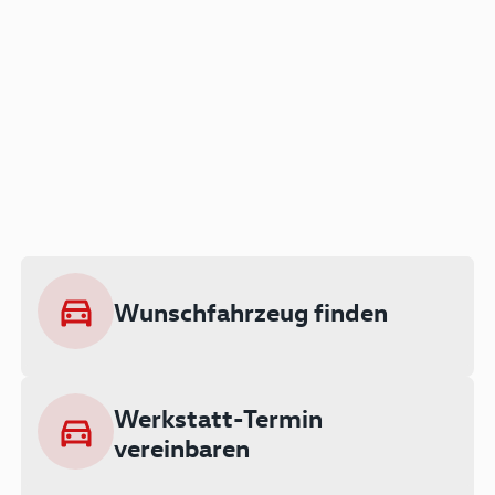
Der Audi A3 als Plug-in
Hybrid
Lokal emissionsfrei: Bis zu 143 km
rein elektrisch unterwegs
Wunschfahrzeug finden
Ab 199 € monatlich leasen
Werkstatt-Termin
vereinbaren