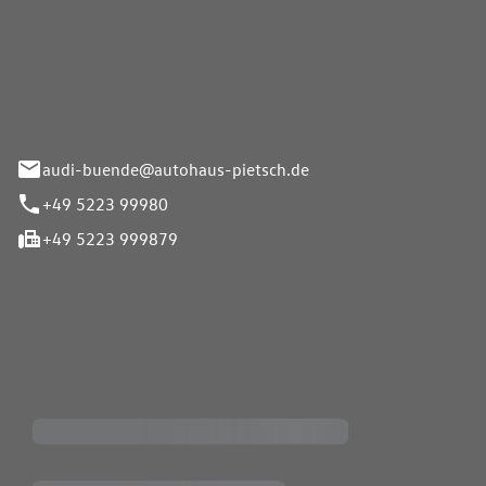
Pietsch.Bünde GmbH
33-37
audi-buende@autohaus-pietsch.de
+49 5223 99980
+49 5223 999879
iten