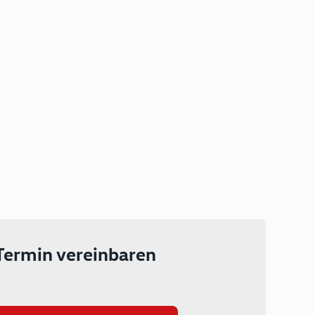
Plug-in Hybrid
Lokal emissionsfrei: Bis zu 143
km rein elektrisch unterwegs
Ab 199 € monatlich leasen
Termin vereinbaren