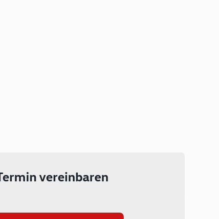
Plug-in Hybrid
Lokal emissionsfrei: Bis zu 143
km rein elektrisch unterwegs
Ab 199 € monatlich leasen
Termin vereinbaren