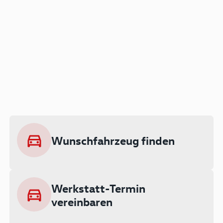
Der Audi A3 als Plug-in
Hybrid
Lokal emissionsfrei: Bis zu 143 km
rein elektrisch unterwegs
Wunschfahrzeug finden
Ab 199 € monatlich leasen
Werkstatt-Termin
vereinbaren