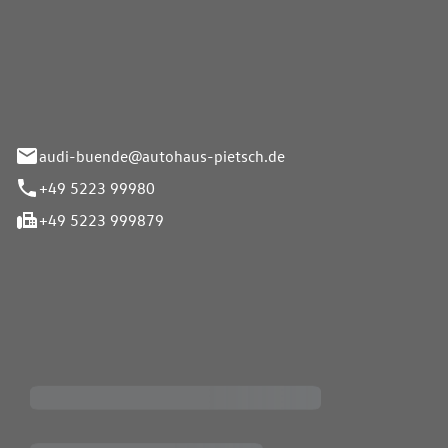
Pietsch.Bünde GmbH
33-37
audi-buende@autohaus-pietsch.de
+49 5223 99980
+49 5223 999879
iten