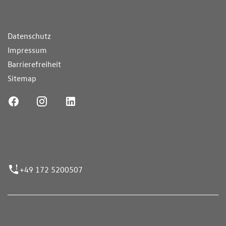
ende Links
Datenschutz
Impressum
Barrierefreiheit
Sitemap
ufnummer
+49 172 5200507
nen erfolgen gemäß der Pkw-
hskennzeichnungsverordnung. Die angegebenen