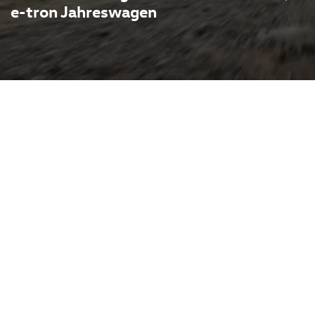
e-tron Jahreswagen
n als attraktiven
h in Melle. Das
 überzeugt mit moderner
gen Reichweite und einem
ür Fahrer, die Komfort und
en ist das Fahrzeug oft
derater Laufleistung und
hältnis. Ihr Weg nach Melle
ss Sie den Standort schnell
t und Beratung vor Ort