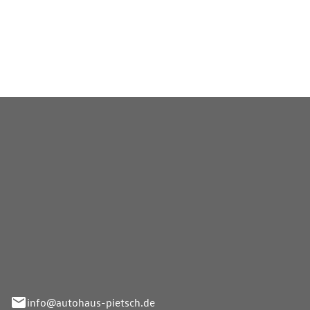
r Wert auf ein aktuelles
erzeugende Option zwischen
.
Pietsch GmbH
info@autohaus-pietsch.de