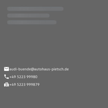
Pietsch.Bünde GmbH
33-37
audi-buende@autohaus-pietsch.de
+49 5223 99980
+49 5223 999879
iten