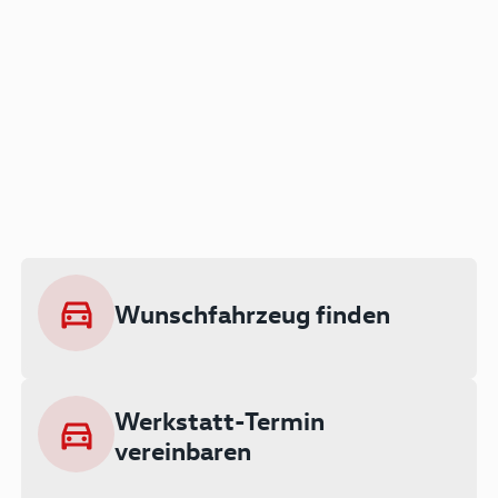
Der Audi A3 als Plug-in
Hybrid
Lokal emissionsfrei: Bis zu 143 km
rein elektrisch unterwegs
Wunschfahrzeug finden
Ab 199 € monatlich leasen
Werkstatt-Termin
vereinbaren