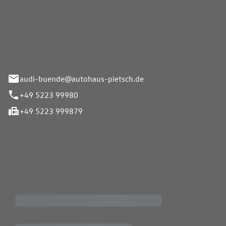
Pietsch.Bünde GmbH
33-37
audi-buende@autohaus-pietsch.de
+49 5223 99980
+49 5223 999879
iten