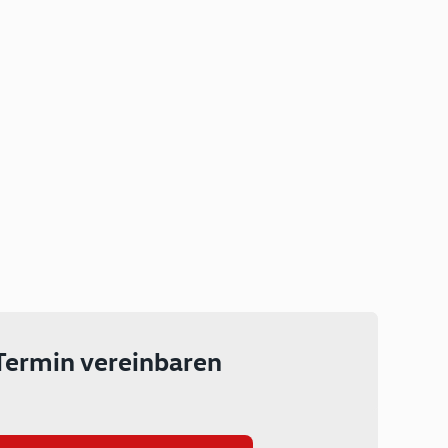
Plug-in Hybrid
Lokal emissionsfrei: Bis zu 143
km rein elektrisch unterwegs
Ab 199 € monatlich leasen
Termin vereinbaren