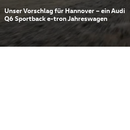
Unser Vorschlag für Hannover – ein Audi
Q6 Sportback e-tron Jahreswagen
ls Jahreswagen vereint
issionsfreier
tritt, großzügige Reichweite
machen ihn Alltagstauglich
ack bietet er eine
bei überraschend viel
tem Luftwiderstand für
Interessenten aus Hannover