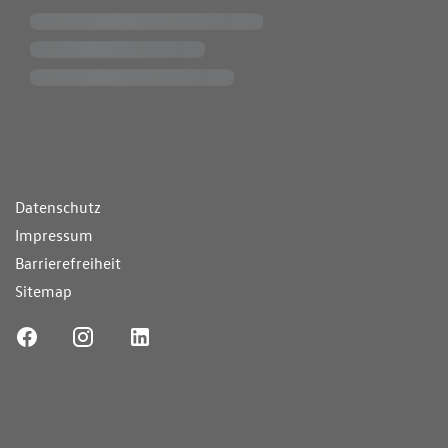
ende Links
Datenschutz
Impressum
Barrierefreiheit
Sitemap
ufnummer