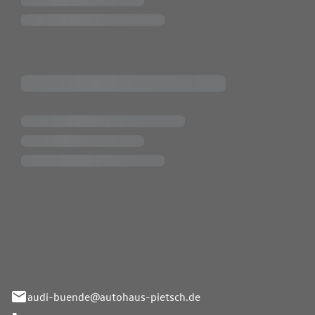
Pietsch.Bünde GmbH
33-37
audi-buende@autohaus-pietsch.de