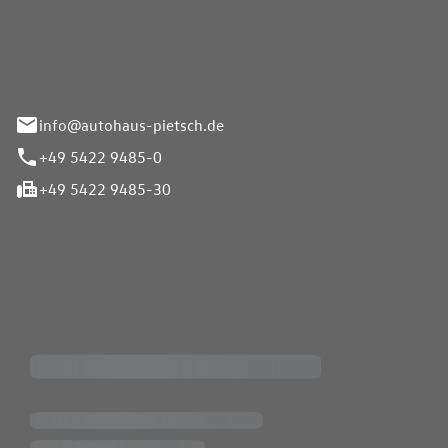
Pietsch GmbH
info@autohaus-pietsch.de
+49 5422 9485-0
+49 5422 9485-30
iten