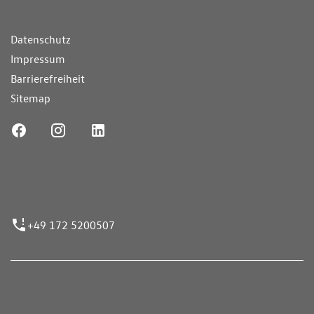
ende Links
Datenschutz
Impressum
Barrierefreiheit
Sitemap
ufnummer
+49 172 5200507
nen erfolgen gemäß der Pkw-
hskennzeichnungsverordnung. Die angegebenen