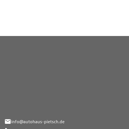
 macht ihn zu einer
sse.
Pietsch GmbH
info@autohaus-pietsch.de