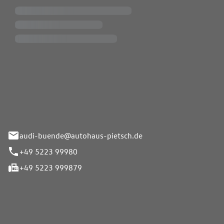
Pietsch.Bünde GmbH
33-37
audi-buende@autohaus-pietsch.de
+49 5223 99980
+49 5223 999879
iten