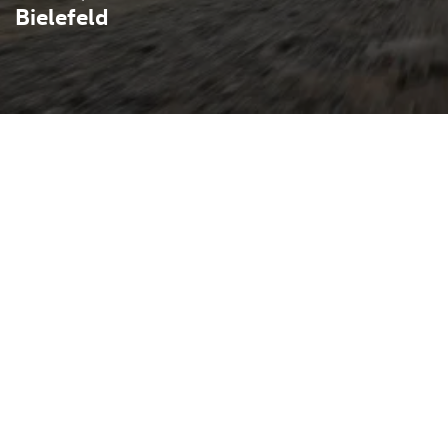
Bielefeld
t die Souveränität eines
ntriebstechnik: geräumiges
itales Cockpit und
eme sorgen für Komfort und
n. Dank hoher Reichweite
ten ist er für Alltag und
gnet; zudem bietet die
namische Traktion bei
Nachhaltige Materialien
 unterstreichen den