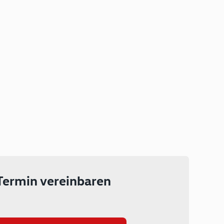
Plug-in Hybrid
Lokal emissionsfrei: Bis zu 143
km rein elektrisch unterwegs
Ab 199 € monatlich leasen
Termin vereinbaren