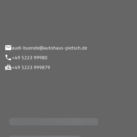
Pietsch.Bünde GmbH
33-37
audi-buende@autohaus-pietsch.de
+49 5223 99980
+49 5223 999879
iten