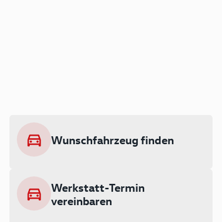
Der Audi A3 als Plug-in
Hybrid
Lokal emissionsfrei: Bis zu 143 km
rein elektrisch unterwegs
Wunschfahrzeug finden
Ab 199 € monatlich leasen
Werkstatt-Termin
vereinbaren