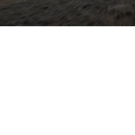
gen Raum für bis zu sieben
 seriennahe Quattro-
istenzsysteme, Virtual
rgen für Komfort und
Dank optionaler
nwerfern und effizienten
arianten bietet er eine
mfort, Zugkraft und
g ausgestattetes Modell
tzkonzepten, hoher
ung) und viel Stauraum für