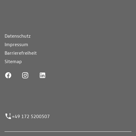
ende Links
Datenschutz
Impressum
Barrierefreiheit
Sitemap
ufnummer
+49 172 5200507