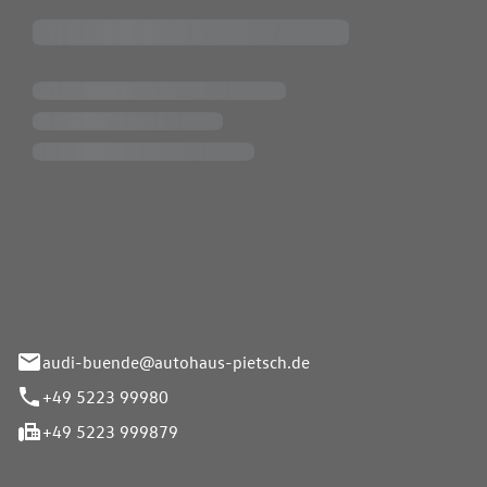
Pietsch.Bünde GmbH
33-37
audi-buende@autohaus-pietsch.de
+49 5223 99980
+49 5223 999879