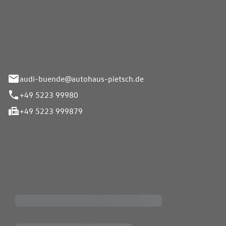
Pietsch.Bünde GmbH
33-37
audi-buende@autohaus-pietsch.de
+49 5223 99980
+49 5223 999879
iten