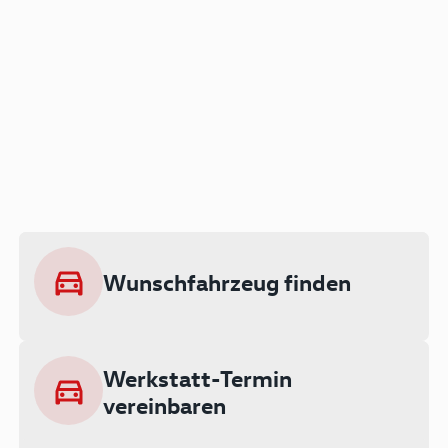
Der Audi A3 als Plug-in
Hybrid
Lokal emissionsfrei: Bis zu 143 km
rein elektrisch unterwegs
Wunschfahrzeug finden
Ab 199 € monatlich leasen
Werkstatt-Termin
vereinbaren