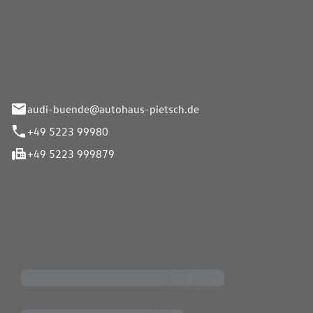
Pietsch.Bünde GmbH
33-37
audi-buende@autohaus-pietsch.de
+49 5223 99980
+49 5223 999879
iten