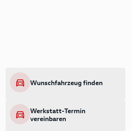
Der Audi A3 als Plug-in
Hybrid
Lokal emissionsfrei: Bis zu 143 km
rein elektrisch unterwegs
Wunschfahrzeug finden
Ab 199 € monatlich leasen
Werkstatt-Termin
vereinbaren