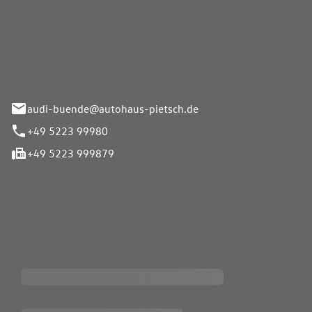
Pietsch.Bünde GmbH
33-37
audi-buende@autohaus-pietsch.de
+49 5223 99980
+49 5223 999879
iten