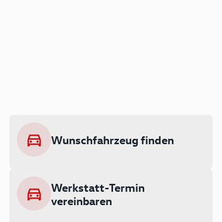
Der Audi A3 als Plug-in
Hybrid
Lokal emissionsfrei: Bis zu 143 km
rein elektrisch unterwegs
Wunschfahrzeug finden
Ab 199 € monatlich leasen
Werkstatt-Termin
vereinbaren