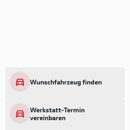
Der Audi A3 als Plug-in
Hybrid
Lokal emissionsfrei: Bis zu 143 km
rein elektrisch unterwegs
Wunschfahrzeug finden
Ab 199 € monatlich leasen
Werkstatt-Termin
vereinbaren