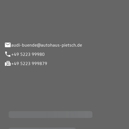
Pietsch.Bünde GmbH
33-37
audi-buende@autohaus-pietsch.de
+49 5223 99980
+49 5223 999879
iten