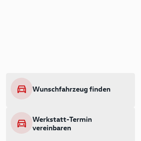
Der Audi A3 als Plug-in
Hybrid
Lokal emissionsfrei: Bis zu 143 km
rein elektrisch unterwegs
Wunschfahrzeug finden
Ab 199 € monatlich leasen
Werkstatt-Termin
vereinbaren