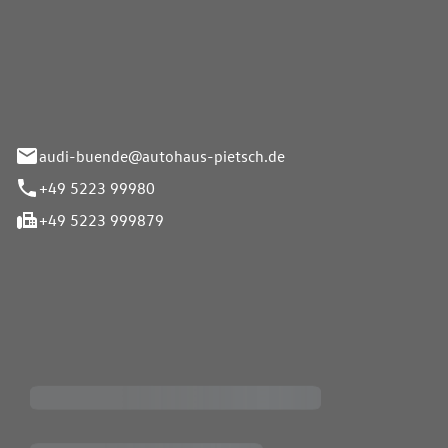
Pietsch.Bünde GmbH
33-37
audi-buende@autohaus-pietsch.de
+49 5223 99980
+49 5223 999879
iten