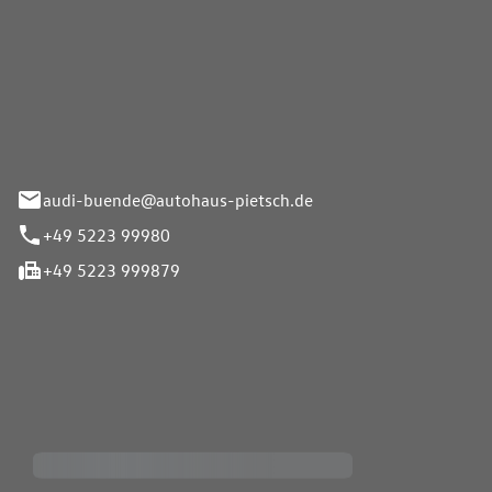
Pietsch.Bünde GmbH
33-37
audi-buende@autohaus-pietsch.de
+49 5223 99980
+49 5223 999879
iten