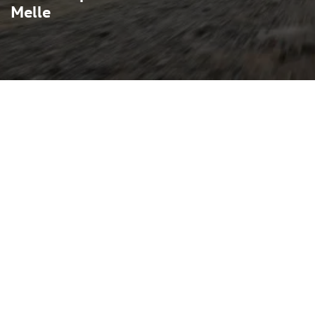
Melle
 die elegante, coupéhafte
glichkeit einer fünftürigen
omfort und Dynamik in
em 3,0‑Liter TFSI‑V6 (rund
ttro‑Allrad, sprintet er in
/h und liefert dabei
terlagen. Die
ätzliche Praktikabilität
nd einen Kofferraum von
sportlich konturierten