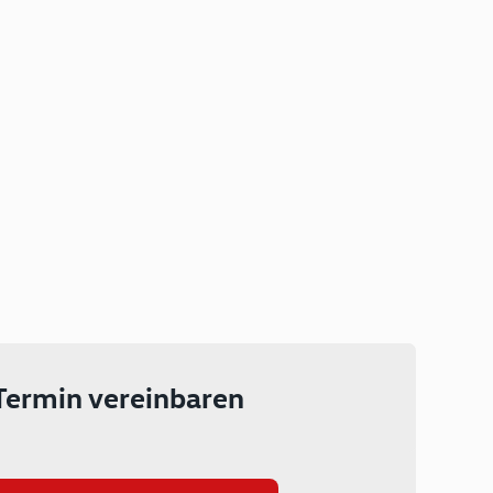
Plug-in Hybrid
Lokal emissionsfrei: Bis zu 143
km rein elektrisch unterwegs
Ab 199 € monatlich leasen
Termin vereinbaren