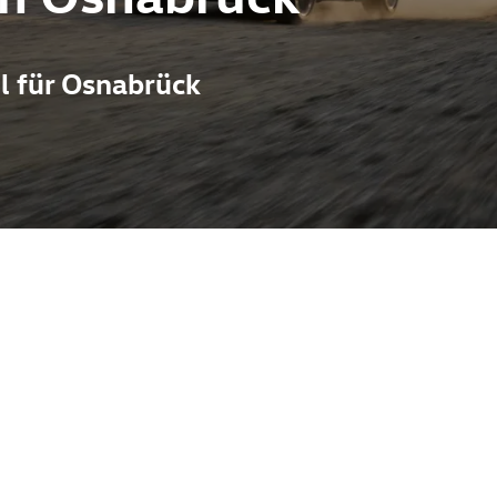
l für Osnabrück
 schlankes Design, kräftige Motoren und ein fahraktives Fahrwe
 Pietsch mit einer breiten Markenkompetenz rund um VW, Audi, Sk
 verfügbar. Vom Standort Melle aus erreichen Sie Osnabrück schn
für alle, die Stil, Sportlichkeit und zuverlässigen Markenservi