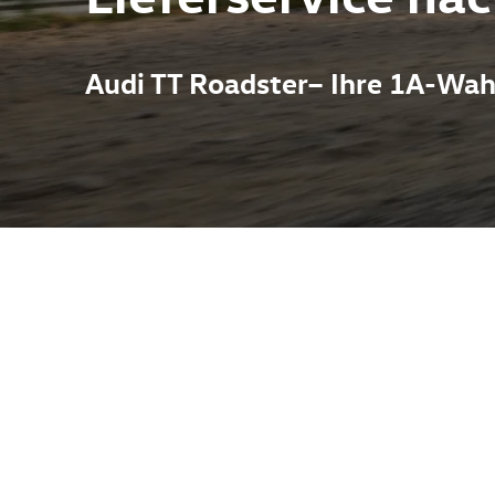
Audi TT Roadster– Ihre 1A-Wah
ereint klassisches Roadster-Feeling mit moderner Audi-Technik:
ei offenem Verdeck. In Melle finden Interessenten das Autohaus
 damit sind Originalteile und markenspezifischer Service direkt
Probefahrten und Beratungstermine bequem möglich sind. Perfekt 