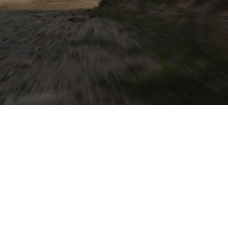
rk machen ihn zum
oda, Seat, Cupra
ell und
ce kombinieren