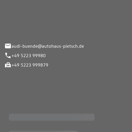
Pietsch.Bünde GmbH
33-37
audi-buende@autohaus-pietsch.de
+49 5223 99980
+49 5223 999879
iten