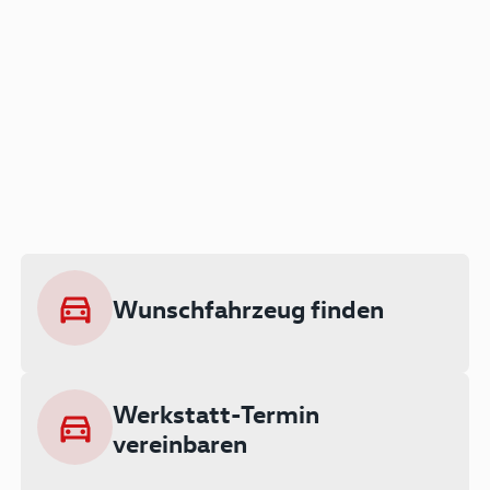
Der Audi A3 als Plug-in
Hybrid
Lokal emissionsfrei: Bis zu 143 km
rein elektrisch unterwegs
Wunschfahrzeug finden
Ab 199 € monatlich leasen
Werkstatt-Termin
vereinbaren