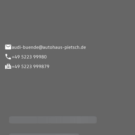
Pietsch.Bünde GmbH
33-37
audi-buende@autohaus-pietsch.de
+49 5223 99980
+49 5223 999879
iten