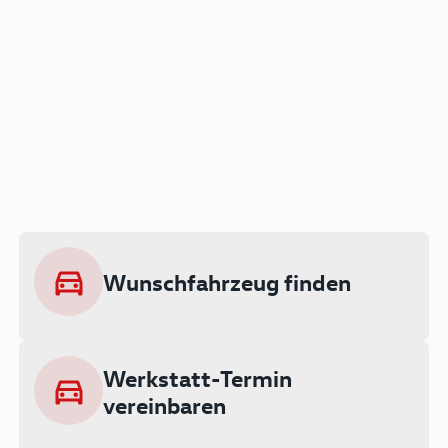
Der Audi A3 als Plug-in
Hybrid
Lokal emissionsfrei: Bis zu 143 km
rein elektrisch unterwegs
Wunschfahrzeug finden
Ab 199 € monatlich leasen
Werkstatt-Termin
vereinbaren