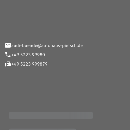
Pietsch.Bünde GmbH
33-37
audi-buende@autohaus-pietsch.de
+49 5223 99980
+49 5223 999879
iten