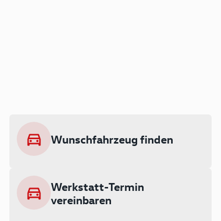
Der Audi A3 als Plug-in
Hybrid
Lokal emissionsfrei: Bis zu 143 km
rein elektrisch unterwegs
Wunschfahrzeug finden
Ab 199 € monatlich leasen
Werkstatt-Termin
vereinbaren