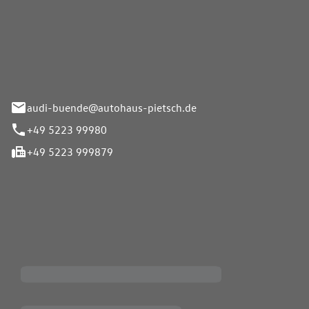
Pietsch.Bünde GmbH
33-37
audi-buende@autohaus-pietsch.de
+49 5223 99980
+49 5223 999879
iten