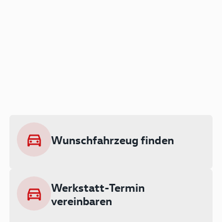
Der Audi A3 als Plug-in
Hybrid
Lokal emissionsfrei: Bis zu 143 km
rein elektrisch unterwegs
Wunschfahrzeug finden
Ab 199 € monatlich leasen
Werkstatt-Termin
vereinbaren