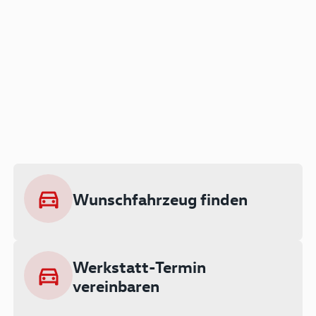
Der Audi A3 als Plug-in
Hybrid
Lokal emissionsfrei: Bis zu 143 km
rein elektrisch unterwegs
Wunschfahrzeug finden
Ab 199 € monatlich leasen
Werkstatt-Termin
vereinbaren