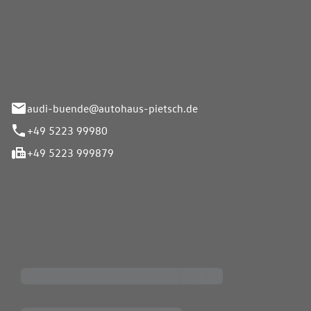
Pietsch.Bünde GmbH
33-37
audi-buende@autohaus-pietsch.de
+49 5223 99980
+49 5223 999879
iten