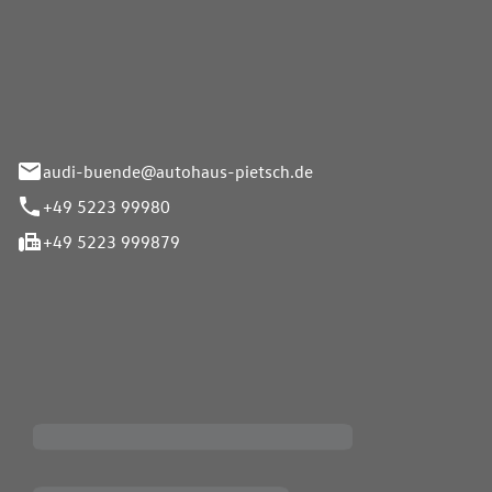
Pietsch.Bünde GmbH
33-37
audi-buende@autohaus-pietsch.de
+49 5223 99980
+49 5223 999879
iten