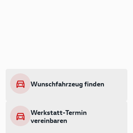
Der Audi A3 als Plug-in
Hybrid
Lokal emissionsfrei: Bis zu 143 km
rein elektrisch unterwegs
Wunschfahrzeug finden
Ab 199 € monatlich leasen
Werkstatt-Termin
vereinbaren