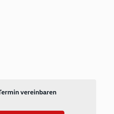
Plug-in Hybrid
Lokal emissionsfrei: Bis zu 143
km rein elektrisch unterwegs
Ab 199 € monatlich leasen
Termin vereinbaren