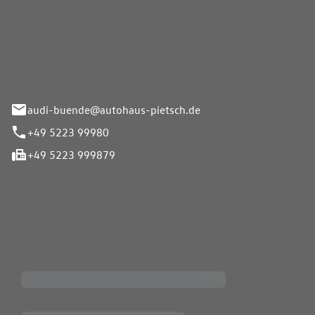
Pietsch.Bünde GmbH
33-37
audi-buende@autohaus-pietsch.de
+49 5223 99980
+49 5223 999879
iten