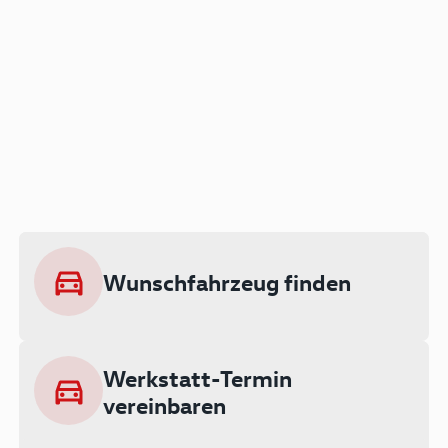
Der Audi A3 als Plug-in
Hybrid
Lokal emissionsfrei: Bis zu 143 km
rein elektrisch unterwegs
Wunschfahrzeug finden
Ab 199 € monatlich leasen
Werkstatt-Termin
vereinbaren