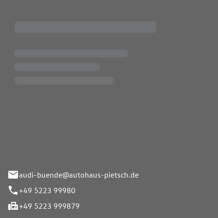
Pietsch.Bünde GmbH
33-37
audi-buende@autohaus-pietsch.de
+49 5223 99980
+49 5223 999879