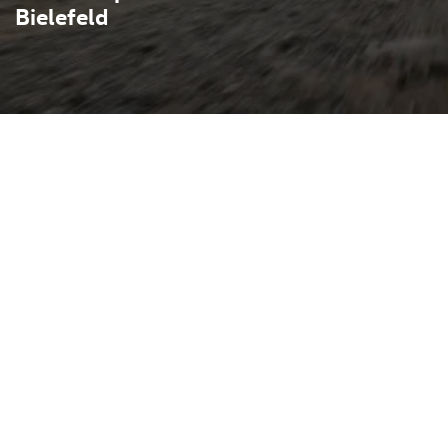
Bielefeld
et kompaktes Format mit
chkeit: fünf Türen,
iabler Kofferraum machen
ange Strecken. Technisch
B-Plattform und ist mit
ren, Mild‑Hybrid-Systemen
ältlich; für mehr Dynamik
e optionaler
Digitales Cockpit, großes
ngreiche