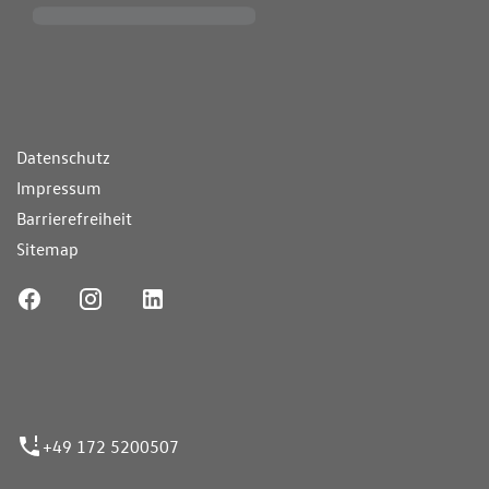
ende Links
Datenschutz
Impressum
Barrierefreiheit
Sitemap
ufnummer
+49 172 5200507