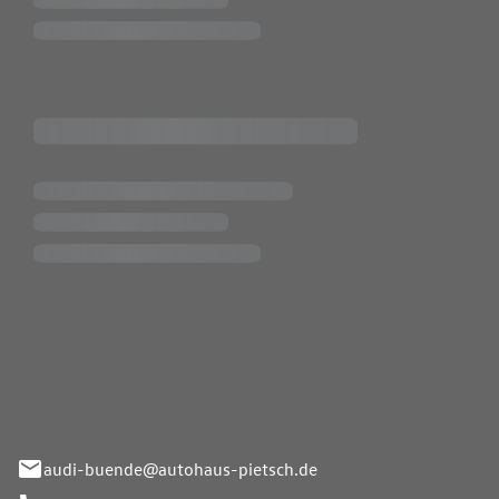
Pietsch.Bünde GmbH
33-37
audi-buende@autohaus-pietsch.de