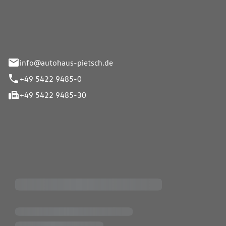
Pietsch GmbH
info@autohaus-pietsch.de
+49 5422 9485-0
+49 5422 9485-30
iten