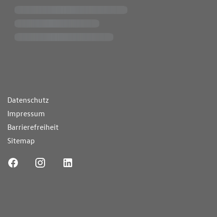
ende Links
Datenschutz
Impressum
Barrierefreiheit
Sitemap
ufnummer