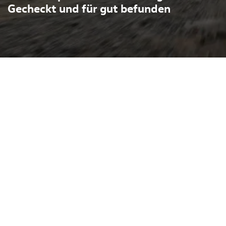
Gecheckt und für gut befunden
en: sportliche
Alltagstauglichkeit. Das
rverhalten, hochwertige
nraum – ideal für Pendler
etet er den Vorteil
 Sicherheits- und
er Wertminderung
n Melle beim Autohaus
kompetente Markenbetreuung
ra und VW Nutzfahrzeuge;