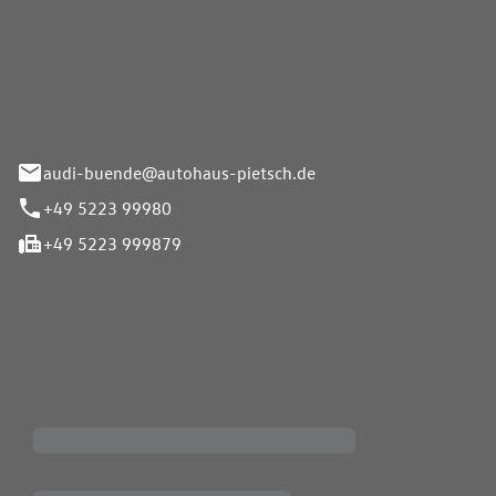
Pietsch.Bünde GmbH
33-37
audi-buende@autohaus-pietsch.de
+49 5223 99980
+49 5223 999879
iten