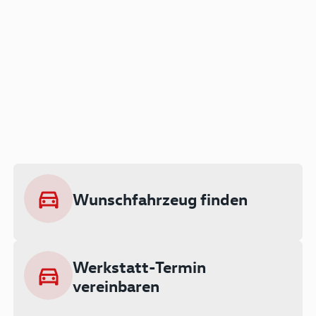
Der Audi A3 als Plug-in
Hybrid
Lokal emissionsfrei: Bis zu 143 km
rein elektrisch unterwegs
Wunschfahrzeug finden
Ab 199 € monatlich leasen
Werkstatt-Termin
vereinbaren