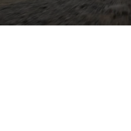
upéhafte Linien mit
ete Silhouette, variabler
er, mit umgeklappten
ine klar auf Fahrdynamik
o‑Allrad, moderne
torenangebot von
bis hin zu Mild‑Hybrid‑
gen für Effizienz und
en Sie hochwertige
Virtual Cockpit sowie
 Komfort und Sicherheit.