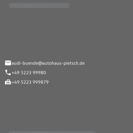
Pietsch.Bünde GmbH
33-37
audi-buende@autohaus-pietsch.de
+49 5223 99980
+49 5223 999879
iten