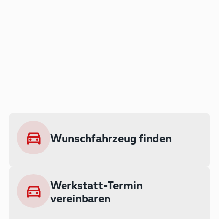
Der Audi A3 als Plug-in
Hybrid
Lokal emissionsfrei: Bis zu 143 km
rein elektrisch unterwegs
Wunschfahrzeug finden
Ab 199 € monatlich leasen
Werkstatt-Termin
vereinbaren