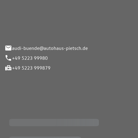
Pietsch.Bünde GmbH
33-37
audi-buende@autohaus-pietsch.de
+49 5223 99980
+49 5223 999879
iten