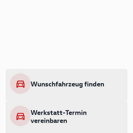
Der Audi A3 als Plug-in
Hybrid
Lokal emissionsfrei: Bis zu 143 km
rein elektrisch unterwegs
Wunschfahrzeug finden
Ab 199 € monatlich leasen
Werkstatt-Termin
vereinbaren