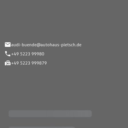
Pietsch.Bünde GmbH
33-37
audi-buende@autohaus-pietsch.de
+49 5223 99980
+49 5223 999879
iten