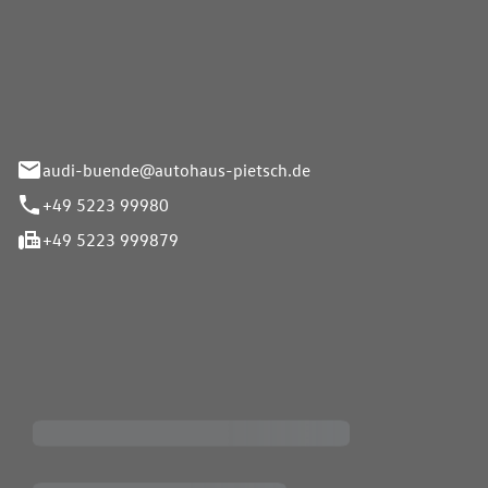
Pietsch.Bünde GmbH
33-37
audi-buende@autohaus-pietsch.de
+49 5223 99980
+49 5223 999879
iten