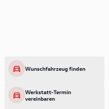
Der Audi A3 als Plug-in
Hybrid
Lokal emissionsfrei: Bis zu 143 km
rein elektrisch unterwegs
Wunschfahrzeug finden
Ab 199 € monatlich leasen
Werkstatt-Termin
vereinbaren