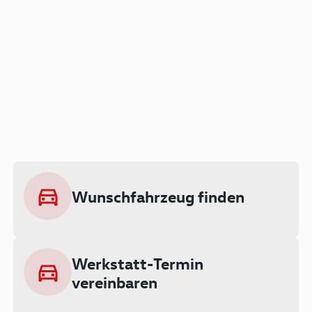
Der Audi A3 als Plug-in
Hybrid
Lokal emissionsfrei: Bis zu 143 km
rein elektrisch unterwegs
Wunschfahrzeug finden
Ab 199 € monatlich leasen
Werkstatt-Termin
vereinbaren