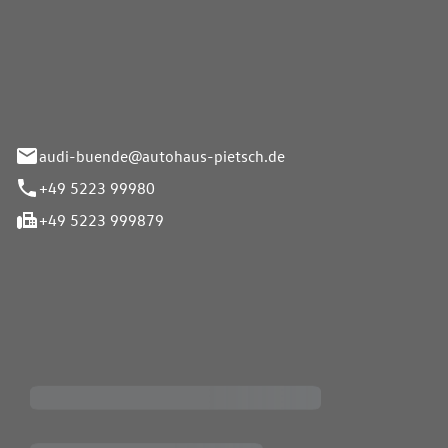
Pietsch.Bünde GmbH
33-37
audi-buende@autohaus-pietsch.de
+49 5223 99980
+49 5223 999879
iten