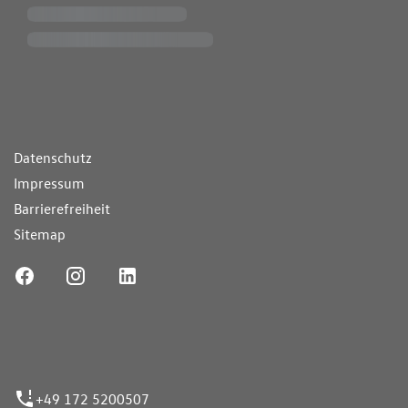
ende Links
Datenschutz
Impressum
Barrierefreiheit
Sitemap
ufnummer
+49 172 5200507