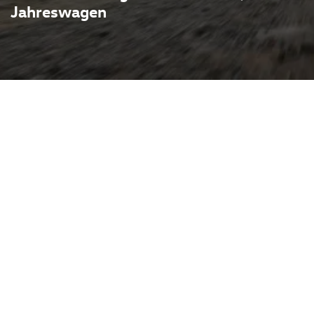
Jahreswagen
reint kompaktes SUV-
: sportliche Linienführung,
derne Assistenzsysteme
eiter für Alltag und
agen bietet er oft noch
ktives Preis-Leistungs-
 ideal für Käufer, die
ung schätzen, aber
as Autohaus Pietsch in
udi, VW, Skoda, Seat, Cupra