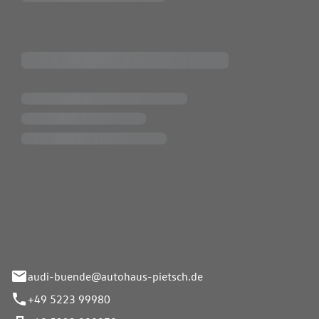
Pietsch.Bünde GmbH
33-37
audi-buende@autohaus-pietsch.de
+49 5223 99980