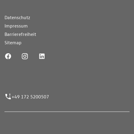
ende Links
Datenschutz
Impressum
Barrierefreiheit
Sitemap
ufnummer
+49 172 5200507
nen erfolgen gemäß der Pkw-
hskennzeichnungsverordnung. Die angegebenen