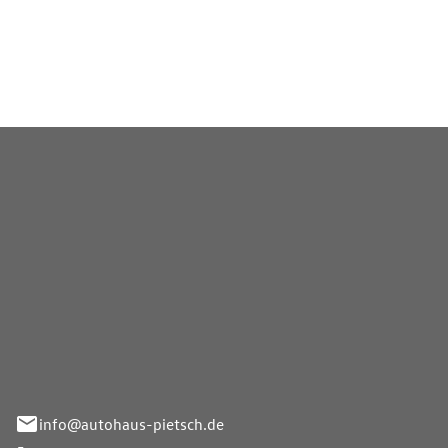
eratung zur Elektromobilität
Pietsch GmbH
info@autohaus-pietsch.de