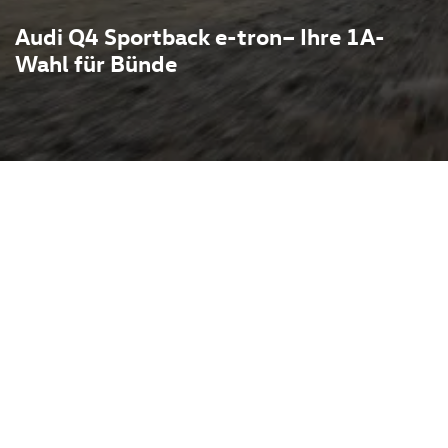
Audi Q4 Sportback e-tron– Ihre 1A-
Wahl für Bünde
erbindet coupéartige
er Technik auf dem
lache Batterie im
z im Innenraum, das
ne bessere Aerodynamik und
st sowohl mit heck- als auch
rhältlich, bietet starke
r Alltagstauglichkeit und