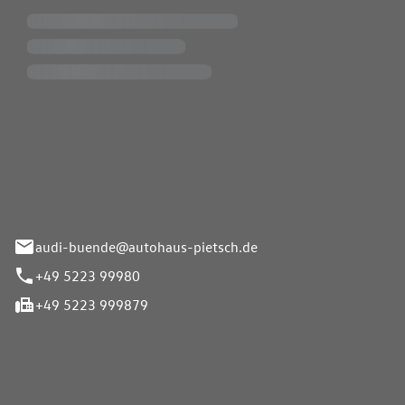
Pietsch.Bünde GmbH
33-37
audi-buende@autohaus-pietsch.de
+49 5223 99980
+49 5223 999879
iten