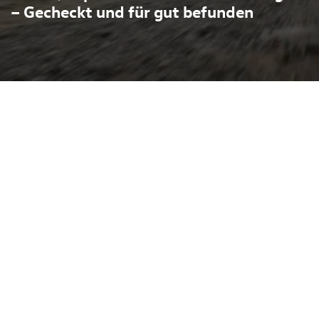
– Gecheckt und für gut befunden
ls Jahreswagen vereint
t elektrischer Reichweite
hkeit. Mit seinem
blen Innenraum und
etet er Komfort und
ien gleichermaßen. Als
se Fahrweise, kräftigen
tionsfunktionen, die den
ken. In Melle steht dieses
r Besichtigung bereit – der