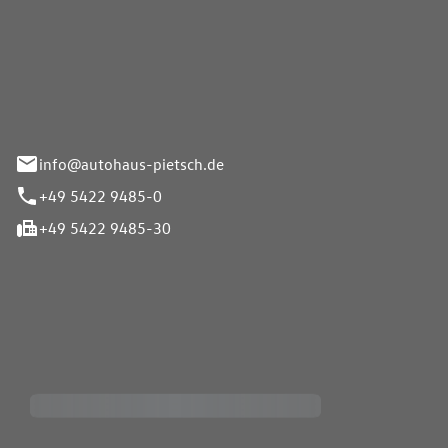
Pietsch GmbH
info@autohaus-pietsch.de
+49 5422 9485-0
+49 5422 9485-30
iten