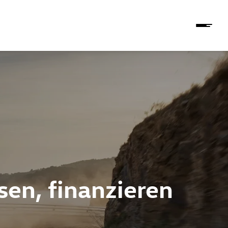
sen, finanzieren