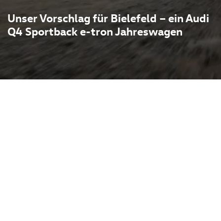
Unser Vorschlag für Bielefeld – ein Audi
Q4 Sportback e-tron Jahreswagen
ls Jahreswagen vereint
Alltagstauglichkeit eines
nführung, effizienter
otainment machen ihn zu
r Pendler und Stadtfahrer.
 eine besonders günstige
Zustand, moderater
eis-Leistungs-Verhältnis.