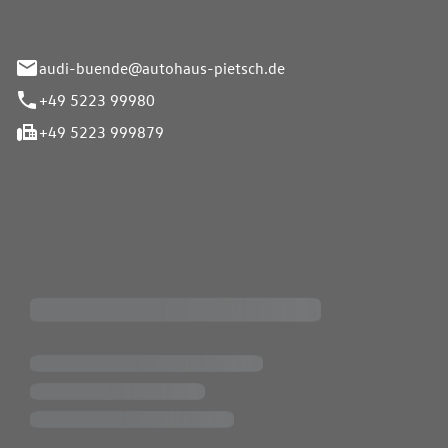
33-37
audi-buende@autohaus-pietsch.de
+49 5223 99980
+49 5223 999879
iten