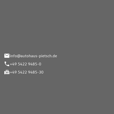
Pietsch GmbH
info@autohaus-pietsch.de
+49 5422 9485-0
+49 5422 9485-30
iten