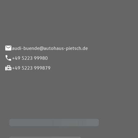
Pietsch.Bünde GmbH
33-37
audi-buende@autohaus-pietsch.de
+49 5223 99980
+49 5223 999879
iten