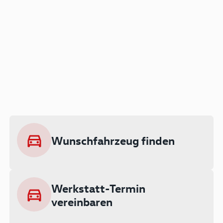
Der Audi A3 als Plug-in
Hybrid
Lokal emissionsfrei: Bis zu 143 km
rein elektrisch unterwegs
Wunschfahrzeug finden
Ab 199 € monatlich leasen
Werkstatt-Termin
vereinbaren