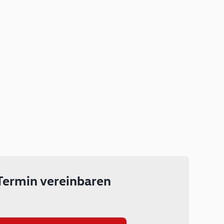
Plug-in Hybrid
Lokal emissionsfrei: Bis zu 143
km rein elektrisch unterwegs
Ab 199 € monatlich leasen
Termin vereinbaren