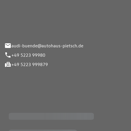
Pietsch.Bünde GmbH
33-37
audi-buende@autohaus-pietsch.de
+49 5223 99980
+49 5223 999879
iten