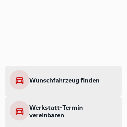
Der Audi A3 als Plug-in
Hybrid
Lokal emissionsfrei: Bis zu 143 km
rein elektrisch unterwegs
Wunschfahrzeug finden
Ab 199 € monatlich leasen
Werkstatt-Termin
vereinbaren