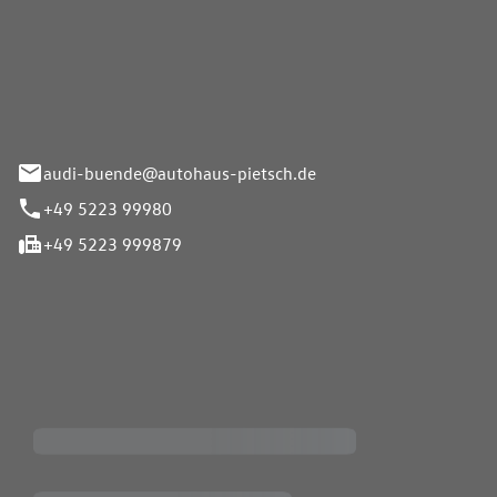
Pietsch.Bünde GmbH
33-37
audi-buende@autohaus-pietsch.de
+49 5223 99980
+49 5223 999879
iten