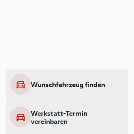
Der Audi A3 als Plug-in
Hybrid
Lokal emissionsfrei: Bis zu 143 km
rein elektrisch unterwegs
Wunschfahrzeug finden
Ab 199 € monatlich leasen
Werkstatt-Termin
vereinbaren