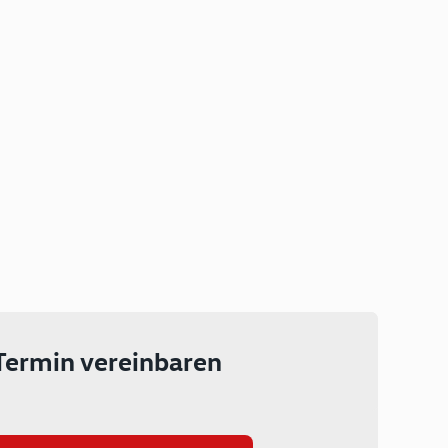
Plug-in Hybrid
Lokal emissionsfrei: Bis zu 143
km rein elektrisch unterwegs
Ab 199 € monatlich leasen
Termin vereinbaren