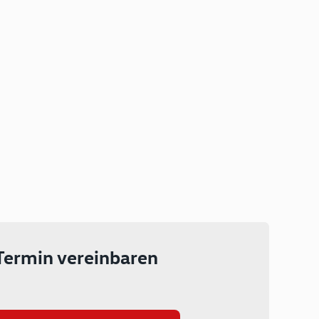
Plug-in Hybrid
Lokal emissionsfrei: Bis zu 143
km rein elektrisch unterwegs
Ab 199 € monatlich leasen
Termin vereinbaren