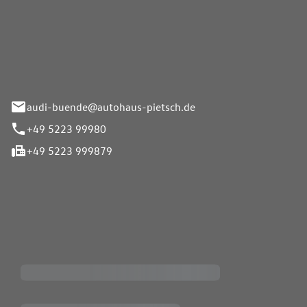
Pietsch.Bünde GmbH
33-37
audi-buende@autohaus-pietsch.de
+49 5223 99980
+49 5223 999879
iten