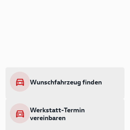
Der Audi A3 als Plug-in
Hybrid
Lokal emissionsfrei: Bis zu 143 km
rein elektrisch unterwegs
Wunschfahrzeug finden
Ab 199 € monatlich leasen
Werkstatt-Termin
vereinbaren