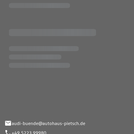
Pietsch.Bünde GmbH
33-37
audi-buende@autohaus-pietsch.de
+49 5223 99980