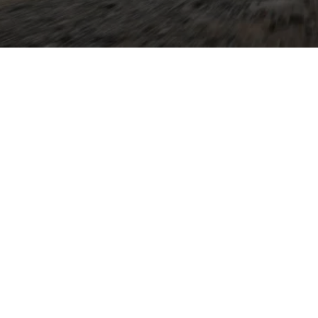
erbindet viel Platz und
abler
ombi bietet er ein
le Umklappoptionen und
n und Dachreling — ideal
lfahrer. Modernere
arsamen TSI- und TDI-
ollhybriden Varianten,
ik für reduzierten
istenzsysteme wie adaptive
halteassistent und