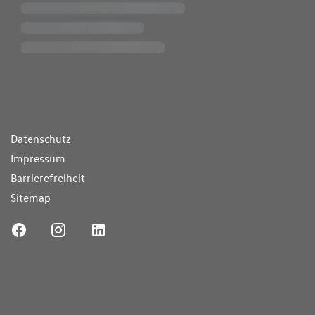
ende Links
Datenschutz
Impressum
Barrierefreiheit
Sitemap
ufnummer